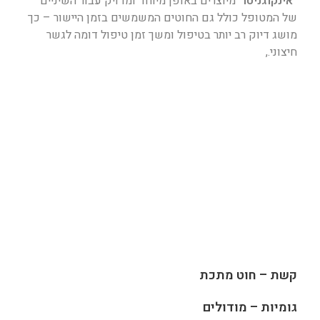
“אינקוגניטו”
מיוצרים באופן מיוחד ומדויק עבור השיניים
של המטופל כולל גם החוטים המשמשים בזמן היישור – כך
מושג דיוק רב יותר בטיפול ומשך זמן טיפול דומה לגשר
חיצוני.,
קשת – חוט מתכת
גומיות – מודולים