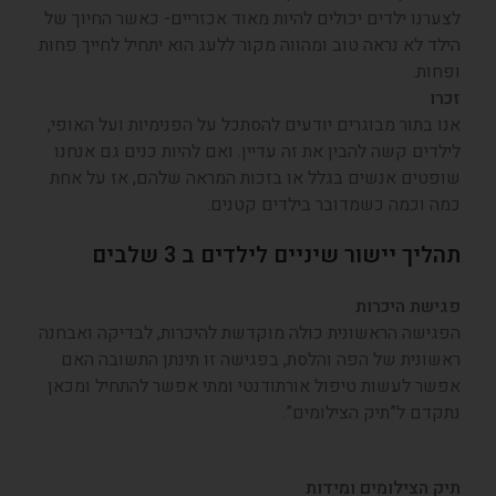
ערנו ילדים יכולים להיות מאוד אכזריים- כאשר החיוך של
לד לא נראה טוב ומהווה מקור ללעג הוא יתחיל לחייך פחות
חות.
רו
ו בתור מבוגרים יודעים להסתכל על הפנימיות ועל האופי,
לדים קשה להבין את זה עדיין. ואם להיות כנים גם אנחנו
פטים אנשים בגלל או בזכות המראה שלהם, אז על אחת
ה וכמה כשמדובר בילדים קטנים.
ליך יישור שיניים לילדים ב 3 שלבים
ישת היכרות
גישה הראשונית כולה מוקדשת להיכרות, לבדיקה ואבחנה
שונית של הפה והלסת, בפגישה זו תינתן התשובה האם
שר לעשות טיפול אורתודנטי ומתי אפשר להתחיל ומכאן
קדם ל”תיק הצילומים”.
ק הצילומים ומידות