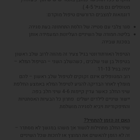
ופלים גם מגיל 4-5 ).
גמאות למצבים הדורשים טיפול מוקדם:
ר צלבי עם סטייה של הלסת התחתונה בעת סגירה.
יטה חמורה של השיניים העליונות המעמידה אותן
כנת שבירה.
יפול האורתודונטי בגיל צעיר זה מהווה לרוב שלב ראשון
יפול בן שני שלבים , כשהשלב השני – הטיפול המלא –
ה בגיל 11-13.
ב המטופלים אינם זקוקים לטיפול שלב ראשון – להם
מלץ לאחר הבדיקה להגיע לטיפול המלא באמצע החלפת
י החלב כאשר עדין קיימות 4-6 שיני חלב בפה.
שור שיניים לילדים
ישלים פתרון כל הבעיות האסתטיות
תיפקודיות ויביא לסגירה מושלמת.
ם זה הזמן להתחיל?
ני החלב מתחילות לנשור אך משהו במנשך לא מסתדר –
 לא הזמן להאשים את המוצץ או לחכות שכל השיניים