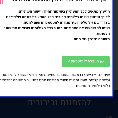
יך מתחילים כבר היום?
יעוץ מתאים לכל המעוניין בשיפור החיוך ויישור השיניים.
ורך הייעוץ שלחו צילומים קרובים ככל האפשר לדוגמא שלפניכם
רוף שם גיל טלפון ועיר מגורים לווטסאפ הרשום למטה.
יוון שכבר ברור לך שבריאות הפה והלסתות והאסתטיקה
מו לב שהשיניים האחוריות במגע בכל הצילומים שרואים את שתי
ישור שיניים לילדים חשובים ביותר להתפתחות של הילד,
סתות.
 שנשאר לעשות, לייצור קשר בדרך לחיוך המושלם. יש
ובה תינתן עוד היום.
בור לעמוד יצירת הקשר, להשאיר פרטים עכשיו ואנחנו
זור אליך במהירות האפשרית
העברה לוואטסאפ >
מו לב – הייעוץ הראשוני מועבר בהסתייגות מאחר ולא נעשו צילומי רנטגן
דיקה קלינית. ייעוץ ותכנית טיפול מפורטת ינתנו בפגישה מתאימה במרפאה
ווי צילומים מתאימים.
להזמנות ובירורים