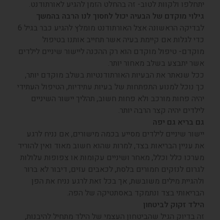
חלפו ולקוות לטוב- זה בהחלט הזמן להגיע לאורתודנט.
לוי מוקדם של הבעיה יכול לחסוך לנו הרבה בהמשך
לבדיקה הראשונה אצל האורתודנט מומלץ להגיע כבר בגיל 6
י לגלות אם קיימת בעיה אשר תחייב אותנו בטיפול
קדם- טיפול מוקדם הוא רק ההכנה ליישור שיניים לילדים
ר יתבצע בשלב מאחור יותר.
ל שנאתר את הבעיות האורתודנטיות בשלב מוקדם יותר,
 נוכל למנוע התפתחות של בעיות עתידיות, הטיפול העתידי
יה פחות מורכב ולא פחות חשוב, תהליך יישור השיניים
לדים יהיה קצר הרבה יותר.
 בריא גם יפה
שור שיניים לילדים מסייע בכמה מישורים, אם נניח לרגע
 עניין הבריאות בצד, למרות שהוא חשוב מאוד ואין להוריד
רכו כלל וכלל, מאחר ושיניים עקומות או צפופות עלולות
רום לנזקים חמורים בלסת, לכאבים עזים, דיבור לא ברור
הגיית מילים משובשת, אך בכל זאת לרגע נניח את הפן
ריאותי בצד ונתמקד באסתטיקה של הפה.
לד זקוק לביטחון
 בדיוק הגיל שהביטחון העצמי של הילד מתחיל להיבנות,